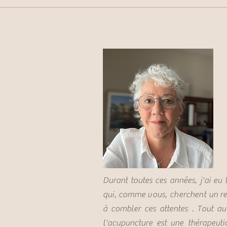
Durant toutes ces années, j'ai eu 
qui,
comme
vous, cherchent un
r
à combler ces attentes . Tout a
l'acupuncture est
une thérapeuti