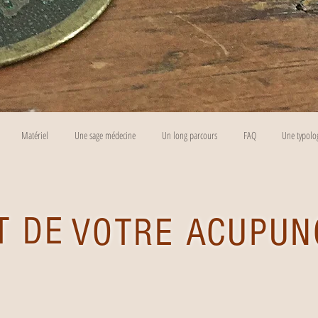
Suzanne Giguère Ac.
Matériel
Une sage médecine
Un long parcours
FAQ
Une typolo
T DE
VOTRE ACUPUN