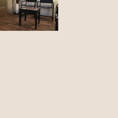
"
us!