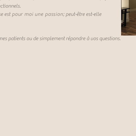
ctionnels.
e est
pour moi une passion
; peut-être est-elle
mes patients ou de simplement répondre à vos questions.
aissez-nous prendre soin de vo