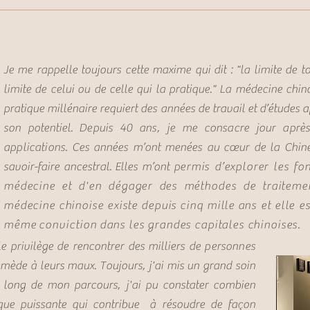
Je me rappelle toujours cette maxime qui dit : "la limite de t
limite de celui ou de celle qui la pratique." La médecine chino
pratique millénaire requiert des années de travail et d’études a
son potentiel.
Depuis 40 ans, je me consacre jour après
applications.
Ces années m’ont menées au cœur de la Chine
savoir-faire ancestral. Elles m’ont
p
ermis d’explorer les f
médecine et d'en dégager des méthodes de traitement
méde
cine
chinoise existe
depuis
cinq mille
ans et elle e
même
conviction
dans les grandes capitales chinoises.
le privilège de rencontrer des milliers de
personnes
emède à leurs maux. Toujours, j'ai mis un grand soin
u long de mon parcours, j'ai pu constater combien
que puissante
qui contribue à résoudre de façon